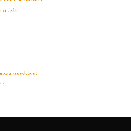
 et stylé
bureau assis-debout
é ?